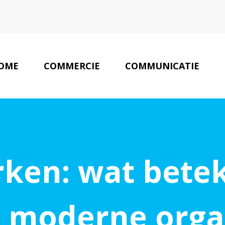
OME
COMMERCIE
COMMUNICATIE
rken: wat betek
 moderne orga