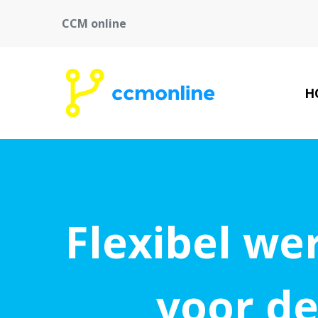
CCM online
H
Flexibel we
voor de