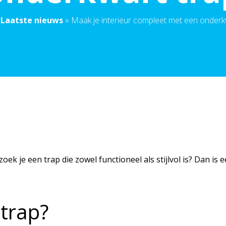
»
Laatste nieuws
»
Maak je interieur compleet met een onderk
k je een trap die zowel functioneel als stijlvol is? Dan is 
trap?