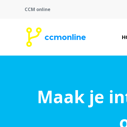
CCM online
H
Maak je i